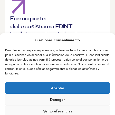
Forma parte
del ecosistema EDINT
Suscríbete para recibir contenidos seleccionados,
recursos exclusivos y conocer de primera mano las
Gestionar consentimiento
novedades del proyecto.
Para ofrecer las mejores experiencias, utilizamos tecnologías como las cookies
para almacenar y/o acceder a la información del dispositivo. El consentimiento
de estas tecnologías nos permitirá procesar datos como el comportamiento de
navegación o las identificaciones únicas en este sitio. No consentir o retirar el
consentimiento, puede afectar negativamente a ciertas características y
He leído y acepto el
aviso legal
y
políticas de
funciones.
privacidad
.
Aceptar
Quiero suscribirme
Denegar
Ver preferencias
Calle Nuncio, 8 – 28005 Madrid, España