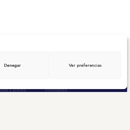
Denegar
Ver preferencias
idad y prensa
Multimedia
Videopodcast
 prensa
CEODs