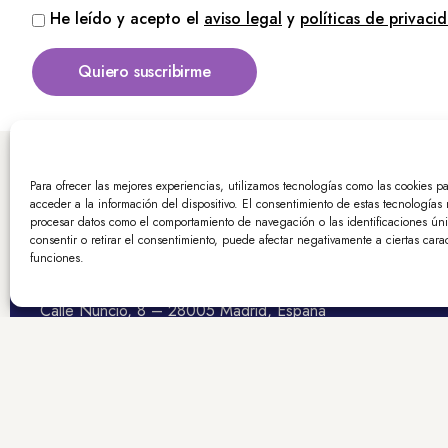
He leído y acepto el
aviso legal
y
políticas de privaci
Quiero suscribirme
Para ofrecer las mejores experiencias, utilizamos tecnologías como las cookies p
acceder a la información del dispositivo. El consentimiento de estas tecnologías 
procesar datos como el comportamiento de navegación o las identificaciones únic
consentir o retirar el consentimiento, puede afectar negativamente a ciertas carac
funciones.
Calle Nuncio, 8 – 28005 Madrid, España
+34 913 643 700
edint@femp.es
Copyright FEMP
Accesibilidad
Aviso legal
Política de pri