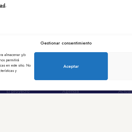
dad
.
Gestionar consentimiento
ara almacenar y/o
nos permitirá
as en este sitio. No
Aceptar
terísticas y
El proyecto
Actual
Agenda
¿Qué es EDINT?
Calendario de eventos
Noticias
CEOD
Sala de
Objetivos
vacidad
Política de cookies
Términos y condiciones