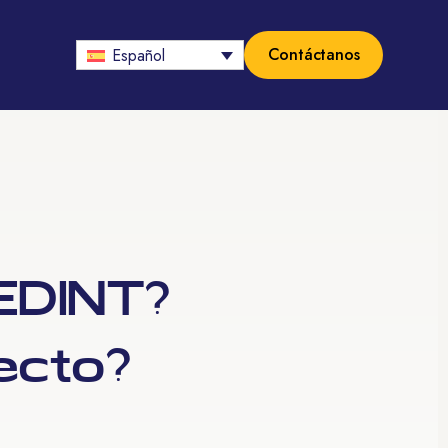
Contáctanos
Español
 EDINT?
yecto?