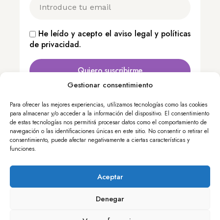
He leído y acepto el
aviso legal
y
políticas
de privacidad
.
Quiero suscribirme
Gestionar consentimiento
Para ofrecer las mejores experiencias, utilizamos tecnologías como las cookies
Calle Nuncio, 8 – 28005 Madrid, España
para almacenar y/o acceder a la información del dispositivo. El consentimiento
+34 913 643 700
de estas tecnologías nos permitirá procesar datos como el comportamiento de
navegación o las identificaciones únicas en este sitio. No consentir o retirar el
edint@femp.es
consentimiento, puede afectar negativamente a ciertas características y
funciones.
Copyright FEMP
Accesibilidad
Aceptar
Aviso legal
Política de privacidad
Política de cookies
Términos y condiciones
Denegar