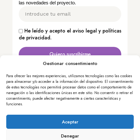
las novedades del proyecto.
He leído y acepto el
aviso legal
y
políticas
de privacidad
.
Quiero suscribirme
Gestionar consentimiento
Para ofrecer las mejores experiencias, utilizamos tecnologías como las cookies
Calle Nuncio, 8 – 28005 Madrid, España
para almacenar y/o acceder a la información del dispositivo. El consentimiento
+34 913 643 700
de estas tecnologías nos permitirá procesar datos como el comportamiento de
navegación o las identificaciones únicas en este sitio. No consentir o retirar el
edint@femp.es
consentimiento, puede afectar negativamente a ciertas características y
funciones.
Copyright FEMP
Accesibilidad
Aceptar
Aviso legal
Política de privacidad
Política de cookies
Términos y condiciones
Denegar