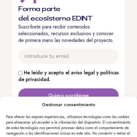
Forma parte
del ecosistema EDINT
Suscríbete para recibir contenidos
seleccionados, recursos exclusivos y conocer
de primera mano las novedades del proyecto.
He leído y acepto el
aviso legal
y
políticas
de privacidad
.
Quiero suscribirme
Gestionar consentimiento
Para ofrecer las mejores experiencias, utilizamos tecnologías como las cookies
Calle Nuncio, 8 – 28005 Madrid, España
para almacenar y/o acceder a la información del dispositivo. El consentimiento
+34 913 643 700
de estas tecnologías nos permitirá procesar datos como el comportamiento de
navegación o las identificaciones únicas en este sitio. No consentir o retirar el
edint@femp.es