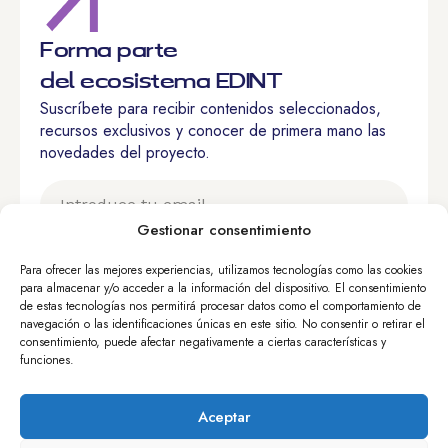
Forma parte
del ecosistema EDINT
Suscríbete para recibir contenidos seleccionados,
recursos exclusivos y conocer de primera mano las
novedades del proyecto.
Gestionar consentimiento
He leído y acepto el
aviso legal
y
políticas de
Para ofrecer las mejores experiencias, utilizamos tecnologías como las cookies
privacidad
.
para almacenar y/o acceder a la información del dispositivo. El consentimiento
de estas tecnologías nos permitirá procesar datos como el comportamiento de
navegación o las identificaciones únicas en este sitio. No consentir o retirar el
Quiero suscribirme
consentimiento, puede afectar negativamente a ciertas características y
funciones.
Aceptar
Calle Nuncio, 8 – 28005 Madrid, España
+34 913 643 700